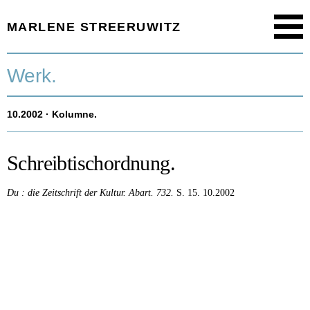
MARLENE STREERUWITZ
Menu
Startseite.
Werk.
Timeline.
10.2002
· Kolumne.
Werk.
Texte.
Schreibtischordnung.
Aktuell.
Du : die Zeitschrift der Kultur.
Abart.
732.
S. 15.
10.2002
Person.