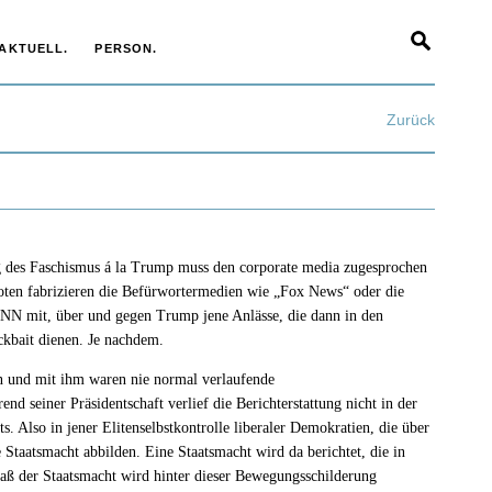
AKTUELL.
PERSON.
Zurück
ng des Faschismus á la Trump muss den corporate media zugesprochen
ten fabrizieren die Befürwortermedien wie „Fox News“ oder die
 mit, über und gegen Trump jene Anlässe, die dann in den
ckbait dienen. Je nachdem.
n und mit ihm waren nie normal verlaufende
nd seiner Präsidentschaft verlief die Berichterstattung nicht in der
. Also in jener Elitenselbstkontrolle liberaler Demokratien, die über
 Staatsmacht abbilden. Eine Staatsmacht wird da berichtet, die in
ß der Staatsmacht wird hinter dieser Bewegungsschilderung