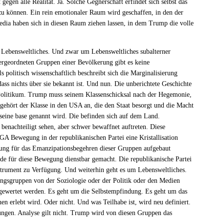
 gegen alle Realität. Ja. Solche Gegnerschaft erfindet sich selbst das
u können. Ein rein emotionaler Raum wird geschaffen, in den der
edia haben sich in diesen Raum ziehen lassen, in dem Trump die volle
Lebensweltliches. Und zwar um Lebensweltliches subalterner
rgeordneten Gruppen einer Bevölkerung gibt es keine
s politisch wissenschaftlich beschreibt sich die Marginalisierung
ass nichts über sie bekannt ist. Und nun. Die unberichtete Geschichte
Politikum. Trump muss seinem Klassenschicksal nach der Hegemonie,
gehört der Klasse in den USA an, die den Staat besorgt und die Macht
seine base genannt wird. Die befinden sich auf dem Land.
benachteiligt sehen, aber schwer bewaffnet auftreten. Diese
 Bewegung in der republikanischen Partei eine Kristallisation
ung für das Emanzipationsbegehren dieser Gruppen aufgebaut
de für diese Bewegung dienstbar gemacht. Die republikanische Partei
Instrument zu Verfügung. Und weiterhin geht es um Lebensweltliches.
rungsgruppen von der Soziologie oder der Politik oder den Medien
bgewertet werden. Es geht um die Selbstempfindung. Es geht um das
en erlebt wird. Oder nicht. Und was Teilhabe ist, wird neu definiert.
ngen. Analyse gilt nicht. Trump wird von diesen Gruppen das