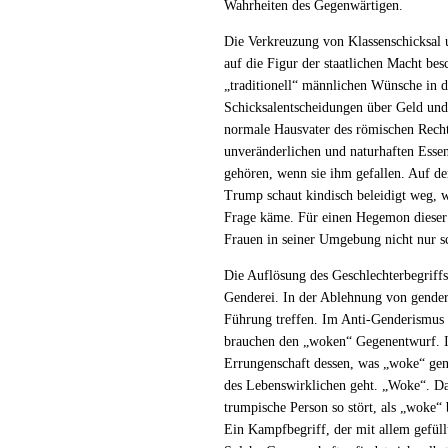
Wahrheiten des Gegenwärtigen.
Die Verkreuzung von Klassenschicksal u
auf die Figur der staatlichen Macht be
„traditionell“ männlichen Wünsche in 
Schicksalentscheidungen über Geld und
normale Hausvater des römischen Recht
unveränderlichen und naturhaften Essen
gehören, wenn sie ihm gefallen. Auf de
Trump schaut kindisch beleidigt weg, we
Frage käme. Für einen Hegemon dieser a
Frauen in seiner Umgebung nicht nur s
Die Auflösung des Geschlechterbegriff
Genderei. In der Ablehnung von gender
Führung treffen. Im Anti-Genderismus 
brauchen den „woken“ Gegenentwurf. In
Errungenschaft dessen, was „woke“ gena
des Lebenswirklichen geht. „Woke“. Das
trumpische Person so stört, als „woke“ 
Ein Kampfbegriff, der mit allem gefül