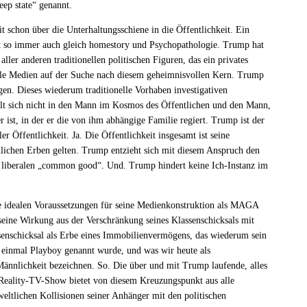
ep state“ genannt.
t schon über die Unterhaltungsschiene in die Öffentlichkeit. Ein
t so immer auch gleich homestory und Psychopathologie. Trump hat
ller anderen traditionellen politischen Figuren, das ein privates
alle Medien auf der Suche nach diesem geheimnisvollen Kern. Trump
en. Dieses wiederum traditionelle Vorhaben investigativen
ilt sich nicht in den Mann im Kosmos des Öffentlichen und den Mann,
 ist, in der er die von ihm abhängige Familie regiert. Trump ist der
er Öffentlichkeit. Ja. Die Öffentlichkeit insgesamt ist seine
nlichen Erben gelten. Trump entzieht sich mit diesem Anspruch den
s liberalen „common good“. Und. Trump hindert keine Ich-Instanz im
e idealen Voraussetzungen für seine Medienkonstruktion als MAGA
 seine Wirkung aus der Verschränkung seines Klassenschicksals mit
ssenschicksal als Erbe eines Immobilienvermögens, das wiederum sein
s einmal Playboy genannt wurde, und was wir heute als
e Männlichkeit bezeichnen. So. Die über und mit Trump laufende, alles
 Reality-TV-Show bietet von diesem Kreuzungspunkt aus alle
weltlichen Kollisionen seiner Anhänger mit den politischen