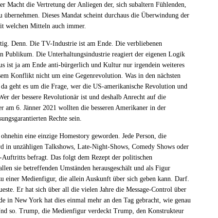
der Macht die Vertretung der Anliegen der, sich subaltern Fühlenden,
 zu übernehmen. Dieses Mandat scheint durchaus die Überwindung der
Mit welchen Mitteln auch immer.
htig. Denn. Die TV-Industrie ist am Ende. Die verbliebenen
n Publikum. Die Unterhaltungsindustrie reagiert der eigenen Logik
s ist ja am Ende anti-bürgerlich und Kultur nur irgendein weiteres
sem Konflikt nicht um eine Gegenrevolution. Was in den nächsten
da geht es um die Frage, wer die US-amerikanische Revolution und
Wer der bessere Revolutionär ist und deshalb Anrecht auf die
r am 6. Jänner 2021 wollten die besseren Amerikaner in der
sungsgarantierten Rechte sein.
ohnehin eine einzige Homestory geworden. Jede Person, die
ird in unzähligen Talkshows, Late-Night-Shows, Comedy Shows oder
Auftritts befragt. Das folgt dem Rezept der politischen
allen sie betreffenden Umständen herausgeschält und als Figur
u einer Medienfigur, die allein Auskunft über sich geben kann. Darf.
ste. Er hat sich über all die vielen Jahre die Message-Control über
ade in New York hat dies einmal mehr an den Tag gebracht, wie genau
Und so. Trump, die Medienfigur verdeckt Trump, den Konstrukteur