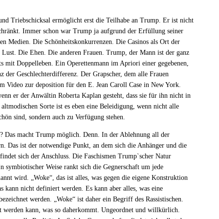
nd Triebschicksal ermöglicht erst die Teilhabe an Trump. Er ist nicht
schränkt. Immer schon war Trump ja aufgrund der Erfüllung seiner
den Medien. Die Schönheitskonkurrenzen. Die Casinos als Ort der
 Lust. Die Ehen. Die anderen Frauen. Trump, der Mann ist der ganz
s mit Doppelleben. Ein Operettenmann im Apriori einer gegebenen,
z der Geschlechterdifferenz. Der Grapscher, dem alle Frauen
m Video zur deposition für den E. Jean Caroll Case in New York.
nn er der Anwältin Roberta Kaplan gesteht, dass sie für ihn nicht in
ltmodischen Sorte ist es eben eine Beleidigung, wenn nicht alle
chön sind, sondern auch zu Verfügung stehen.
s? Das macht Trump möglich. Denn. In der Ablehnung all der
n. Das ist der notwendige Punkt, an dem sich die Anhänger und die
findet sich der Anschluss. Die Faschismen Trump`scher Natur
 symbiotischer Weise rankt sich die Gegnerschaft um jede
nnt wird. „Woke“, das ist alles, was gegen die eigene Konstruktion
 kann nicht definiert werden. Es kann aber alles, was eine
bezeichnet werden. „Woke“ ist daher ein Begriff des Rassistischen.
lt werden kann, was so daherkommt. Ungeordnet und willkürlich.