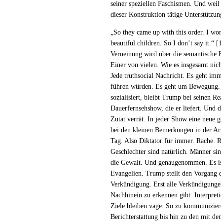
seiner speziellen Faschismen. Und weil
dieser Konstruktion tätige Unterstütz
„So they came up with this order. I won’
beautiful children. So I don’t say it.“
[
Verneinung wird über die semantische B
Einer von vielen. Wie es insgesamt nic
Jede truthsocial Nachricht. Es geht im
führen würden. Es geht um Bewegung. U
sozialisiert, bleibt Trump bei seinen 
Dauerfernsehshow, die er liefert. Und 
Zutat verrät. In jeder Show eine neue g
bei den kleinen Bemerkungen in der Art 
Tag. Also Diktator für immer. Rache. R
Geschlechter sind natürlich. Männer si
die Gewalt. Und genaugenommen. Es ist
Evangelien. Trump stellt den Vorgang 
Verkündigung. Erst alle Verkündigung
Nachhinein zu erkennen gibt. Interpret
Ziele bleiben vage. So zu kommuniziere
Berichterstattung bis hin zu den mit de