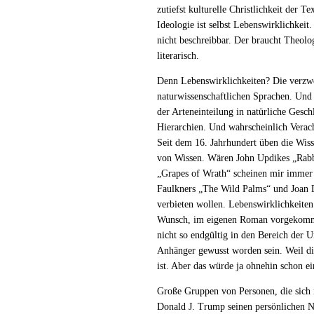
zutiefst kulturelle Christlichkeit der 
Ideologie ist selbst Lebenswirklichkeit
nicht beschreibbar. Der braucht Theolo
literarisch.
Denn Lebenswirklichkeiten? Die verzwei
naturwissenschaftlichen Sprachen. Und 
der Arteneinteilung in natürliche Gesch
Hierarchien. Und wahrscheinlich Verach
Seit dem 16. Jahrhundert üben die Wiss
von Wissen. Wären John Updikes „Rabbi
„Grapes of Wrath“ scheinen mir immer
Faulkners „The Wild Palms“ und Joan Di
verbieten wollen. Lebenswirklichkeite
Wunsch, im eigenen Roman vorgekommen
nicht so endgültig in den Bereich der
Anhänger gewusst worden sein. Weil di
ist. Aber das würde ja ohnehin schon ei
Große Gruppen von Personen, die sich n
Donald J. Trump seinen persönlichen Na