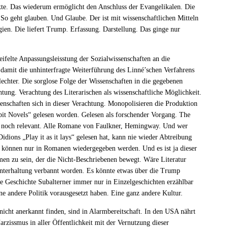
Texte. Das wiederum ermöglicht den Anschluss der Evangelikalen. Die
. So geht glauben. Und Glaube. Der ist mit wissenschaftlichen Mitteln
gien. Die liefert Trump. Erfassung. Darstellung. Das ginge nur
felte Anpassungsleisstung der Sozialwissenschaften an die
damit die unhinterfragte Weiterführung des Linné’schen Verfahrens
lechter. Die sorglose Folge der Wissenschaften in die gegebenen
tung. Verachtung des Literarischen als wissenschaftliche Möglichkeit.
enschaften sich in dieser Verachtung. Monopolisieren die Produktion
t Novels“ gelesen worden. Gelesen als forschender Vorgang. The
 noch relevant. Alle Romane von Faulkner, Hemingway. Und wer
dions „Play it as it lays“ gelesen hat, kann nie wieder Abtreibung
n können nur in Romanen wiedergegeben werden. Und es ist ja dieser
 zu sein, der die Nicht-Beschriebenen bewegt. Wäre Literatur
 Unterhaltung verbannt worden. Es könnte etwas über die Trump
e Geschichte Subalterner immer nur in Einzelgeschichten erzählbar
ne andere Politik vorausgesetzt haben. Eine ganz andere Kultur.
icht anerkannt finden, sind in Alarmbereitschaft. In den USA nährt
rzissmus in aller Öffentlichkeit mit der Vernutzung dieser