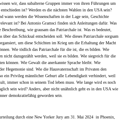
 wissen wir, dass subalterne Gruppen immer von ihren Führungen um
 entschieden ist? Werden es die nächsten Wahlen in den USA sein?
nd wann werden die Wissenschaften in der Lage sein, Geschichte
relevant ist? Bei Antonio Gramsci finden sich Anleitungen dafür. Was
ie Beschreibung, wie grausam das Patriarchale ist. Was es bedeutet,
 über das Schicksal entscheiden soll. Wie dieses Patriarchale sorgsam
organsiert, um diese Schichten im Krieg um die Erhaltung der Macht
nen. Wie tödlich das Patriarchale für die ist, die es bilden. Wie
n nicht dazugezählt werden, weil sie es bilden. Wie siegreich für die
etten können. Wie Gewalt die anerkannte Sprache bleibt. Wie
er Hegemonie sind. Wie die Hausvaternschaft im Privaten den
 ein Privileg männlicher Geburt alle Lebendigkeit verhindert, weil
lt, immer schon in seinem Tod leben muss. Wie lange wird es noch
glich sein wird? Anders, aber nicht unähnlich geht es in den USA wie
ner demokratiefähig geworden sein.
rurteilung durch eine New Yorker Jury am 31. Mai 2024 in Phoenix,