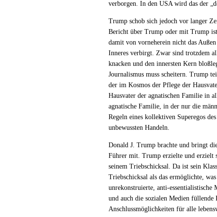
verborgen. In den USA wird das der „de
Trump schob sich jedoch vor langer Zei
Bericht über Trump oder mit Trump is
damit von vorneherein nicht das Außen a
Inneres verbirgt. Zwar sind trotzdem 
knacken und den innersten Kern bloßleg
Journalismus muss scheitern. Trump te
der im Kosmos der Pflege der Hausvater
Hausvater der agnatischen Familie in all
agnatische Familie, in der nur die män
Regeln eines kollektiven Superegos de
unbewussten Handeln.
Donald J. Trump brachte und bringt di
Führer mit. Trump erzielte und erzielt
seinem Triebschicksal. Da ist sein Kla
Triebschicksal als das ermöglichte, wa
unrekonstruierte, anti-essentialistisch
und auch die sozialen Medien füllende
Anschlussmöglichkeiten für alle lebens