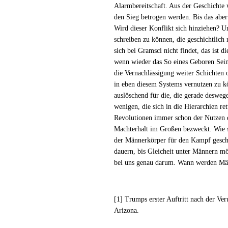
Alarmbereitschaft. Aus der Geschichte
den Sieg betrogen werden. Bis das aber
Wird dieser Konflikt sich hinziehen? U
schreiben zu können, die geschichtlich 
sich bei Gramsci nicht findet, das ist d
wenn wieder das So eines Geboren Seins
die Vernachlässigung weiter Schichten 
in eben diesem Systems vernutzen zu kön
auslöschend für die, die gerade deswege
wenigen, die sich in die Hierarchien r
Revolutionen immer schon der Nutzen d
Machterhalt im Großen bezweckt. Wie so
der Männerkörper für den Kampf geschu
dauern, bis Gleicheit unter Männern mö
bei uns genau darum. Wann werden Män
[1]
Trumps erster Auftritt nach der Ve
Arizona.