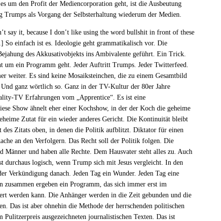
 es um den Profit der Mediencorporation geht, ist die Ausbeutung
ung Trumps als Vorgang der Selbsterhaltung wiederum der Medien.
t say it, because I don’t like using the word bullshit in front of these
1]
So einfach ist es. Ideologie geht grammatikalisch vor. Die
ejahung des Akkusativobjekts ins Ambivalente geführt. Ein Trick.
ht um ein Programm geht. Jeder Auftritt Trumps. Jeder Twitterfeed.
mer weiter. Es sind keine Mosaiksteinchen, die zu einem Gesamtbild
nd ganz wörtlich so. Ganz in der TV-Kultur der 80er Jahre
Reality-TV Erfahrungen vom „Apprentice“. Es ist eine
diese Show ähnelt eher einer Kochshow, in der der Koch die geheime
eheime Zutat für ein wieder anderes Gericht. Die Kontinuität bleibt
des Zitats oben, in denen die Politik aufblitzt. Diktator für einen
ache an den Verfolgern. Das Recht soll der Politik folgen. Die
nd Männer und haben alle Rechte. Dem Hausvater steht alles zu. Auch
 durchaus logisch, wenn Trump sich mit Jesus vergleicht. In den
der Verkündigung danach. Jeden Tag ein Wunder. Jeden Tag eine
en zusammen ergeben ein Programm, das sich immer erst im
iert werden kann. Die Anhänger werden in die Zeit gebunden und die
n. Das ist aber ohnehin die Methode der herrschenden politischen
m Pulitzerpreis ausgezeichneten journalistischen Texten. Das ist