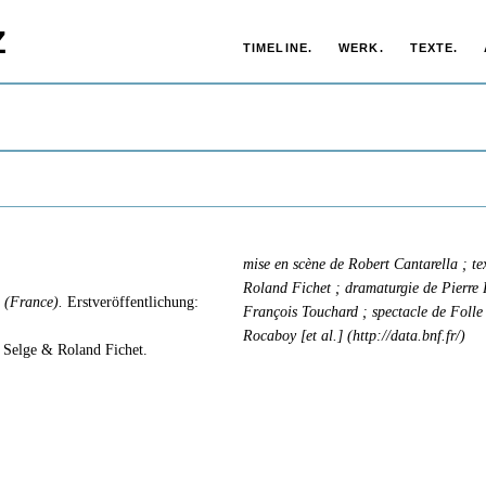
Z
TIMELINE.
WERK.
TEXTE.
mise en scène de Robert Cantarella ; te
Roland Fichet ; dramaturgie de Pierre 
n (France).
Erstveröffentlichung:
François Touchard ; spectacle de Foll
Rocaboy [et al.] (http://data.bnf.fr/)
a Selge & Roland Fichet.