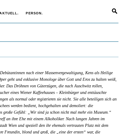
AKTUELL.
PERSON.
Debütantinnen nach einer Massenvergewaltigung, Kens als Heilige
Oper geht und exklusive Monologe über Gott und Eros zu halten weiß,
ker. Das Dröhnen von Güterzügen, die nach Auschwitz rollen,
ucher eines Wiener Kaffeehauses – Kleinbürger und enttäuschte
en als normal oder registrieren sie nicht. Sie alle beteiligen sich an
chees werden bedient, hochgehalten und demoliert: die
das große Gefühl: „Wir sind ja schon nicht mal mehr ein Museum.“
eff an ihre Ehe mit einem Alkoholiker. Nach langen Jahren im
stadt Wien und speziell den ihr ehemals vertrauten Platz mit dem
hre Freundin, blond und groß, die „eine der ersten“ war, die