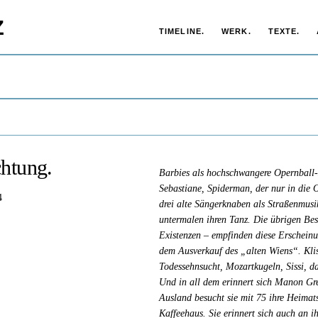
Z
TIMELINE.
WERK.
TEXTE.
htung.
Barbies als hochschwangere Opernball-
Sebastiane, Spiderman, der nur in die 
4
drei alte Sängerknaben als Straßenmusi
untermalen ihren Tanz. Die übrigen Bes
Existenzen – empfinden diese Erscheinung
dem Ausverkauf des „alten Wiens“. Klis
Todessehnsucht, Mozartkugeln, Sissi, 
Und in all dem erinnert sich Manon Gre
Ausland besucht sie mit 75 ihre Heimat
Kaffeehaus. Sie erinnert sich auch an i