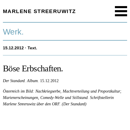
MARLENE STREERUWITZ
Menu
Startseite.
Werk.
Timeline.
15.12.2012
· Text.
Werk.
Texte.
Böse Erbschaften.
Aktuell.
Der Standard.
Album.
15.12.2012
Österreich im Bild: Nachkriegserbe, Machtverteilung und Proporzkultur;
Person.
Marienerscheinungen, Comedy-Welle und Stillstand. Schriftstellerin
Marlene Streeruwitz über den ORF. (Der Standard)