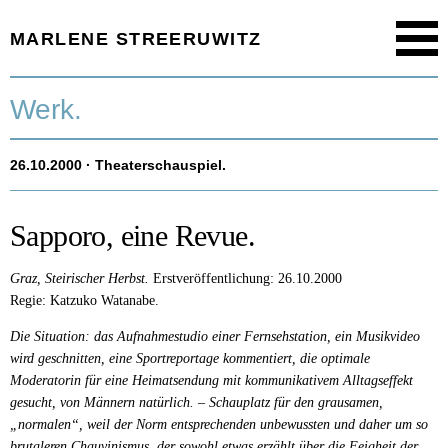
MARLENE STREERUWITZ
Menu
Startseite.
Werk.
Timeline.
26.10.2000
· Theaterschauspiel.
Werk.
Texte.
Sapporo, eine Revue.
Aktuell.
Graz, Steirischer Herbst.
Erstveröffentlichung: 26.10.2000
Regie: Katzuko Watanabe.
Person.
Die Situation: das Aufnahmestudio einer Fernsehstation, ein Musikvideo
wird geschnitten, eine Sportreportage kommentiert, die optimale
Moderatorin für eine Heimatsendung mit kommunikativem Alltagseffekt
gesucht, von Männern natürlich. – Schauplatz für den grausamen,
„normalen“, weil der Norm entsprechenden unbewussten und daher um so
brutaleren Chauvinismus, der sowohl etwas erzählt über die Feigheit der