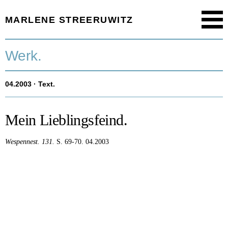
MARLENE STREERUWITZ
Menu
Startseite.
Werk.
Timeline.
04.2003
· Text.
Werk.
Texte.
Mein Lieblingsfeind.
Aktuell.
Wespennest.
131.
S. 69-70.
04.2003
Person.