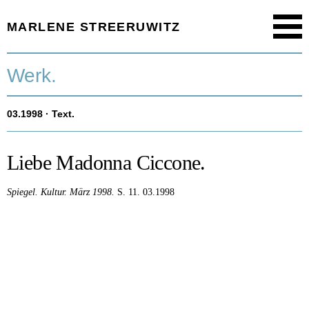
MARLENE STREERUWITZ
Menu
Startseite.
Werk.
Timeline.
03.1998
· Text.
Werk.
Texte.
Liebe Madonna Ciccone.
Aktuell.
Spiegel.
Kultur.
März 1998.
S. 11.
03.1998
Person.