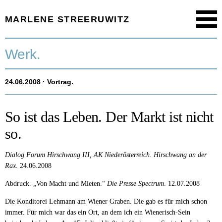
MARLENE STREERUWITZ
Menu
Startseite.
Werk.
Timeline.
24.06.2008
· Vortrag.
Werk.
Texte.
So ist das Leben. Der Markt ist nicht
so.
Aktuell.
Dialog Forum Hirschwang III, AK Niederösterreich.
Hirschwang an der
Person.
Rax.
24.06.2008
Abdruck. „Von Macht und Mieten.“
Die Presse Spectrum
. 12.07.2008
Die Konditorei Lehmann am Wiener Graben. Die gab es für mich schon
immer. Für mich war das ein Ort, an dem ich ein Wienerisch-Sein