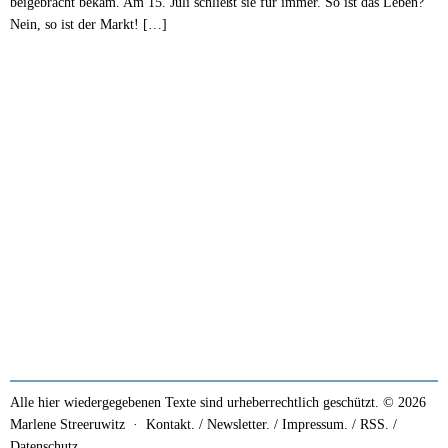
beigebracht bekam. Am 15. Juli schließt sie für immer. So ist das Leben?
Nein, so ist der Markt! […]
Alle hier wiedergegebenen Texte sind urheberrechtlich geschützt. © 2026
Marlene Streeruwitz ·
Kontakt. / Newsletter.
/
Impressum.
/
RSS.
/
Datenschutz.