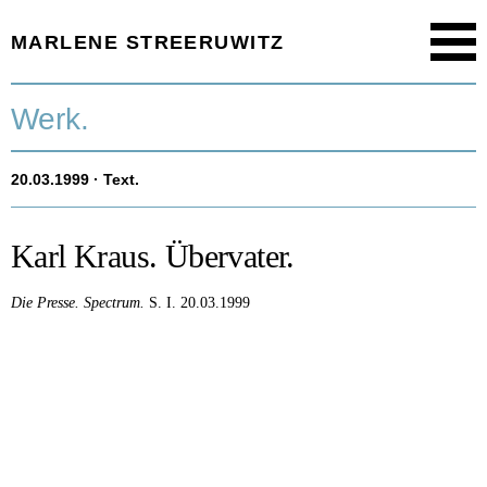
MARLENE STREERUWITZ
Menu
Startseite.
Werk.
Timeline.
20.03.1999
· Text.
Werk.
Texte.
Karl Kraus. Übervater.
Aktuell.
Die Presse.
Spectrum.
S. I.
20.03.1999
Person.