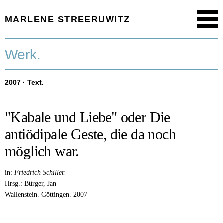
MARLENE STREERUWITZ
Menu
Startseite.
Werk.
Timeline.
2007
· Text.
Werk.
Texte.
"Kabale und Liebe" oder Die
antiödipale Geste, die da noch
Aktuell.
möglich war.
Person.
in:
Friedrich Schiller.
Hrsg.: Bürger, Jan
Wallenstein.
Göttingen.
2007