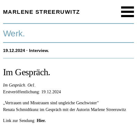
MARLENE STREERUWITZ
Menu
Startseite.
Werk.
Timeline.
19.12.2024
· Interview.
Werk.
Texte.
Im Gespräch.
Aktuell.
Im Gespräch.
Oe1.
Erstveröffentlichung: 19.12.2024
Person.
„Vertrauen und Misstrauen sind ungleiche Geschwister“
Renata Schmidtkunz im Gespräch mit der Autorin Marlene Streeruwitz
Link zur Sendung:
Hier.