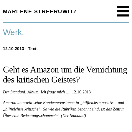
MARLENE STREERUWITZ
Menu
Startseite.
Werk.
Timeline.
12.10.2013
· Text.
Werk.
Texte.
Geht es Amazon um die Vernichtung
des kritischen Geistes?
Aktuell.
Der Standard.
Album. Ich frage mich ....
12.10.2013
Person.
Amazon unterteilt seine Kundenrezensionen in „hilfreichste positive“ und
„hilfreichste kritische“. So wie die Rubriken benannt sind, ist das Zensur.
Über eine Bedeutungsschummelei. (Der Standard)