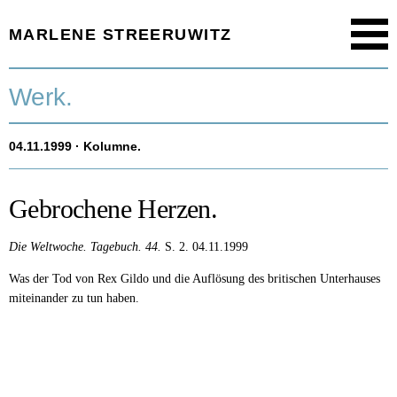
MARLENE STREERUWITZ
Menu
Startseite.
Werk.
Timeline.
04.11.1999
· Kolumne.
Werk.
Texte.
Gebrochene Herzen.
Aktuell.
Die Weltwoche.
Tagebuch.
44.
S. 2.
04.11.1999
Was der Tod von Rex Gildo und die Auflösung des britischen Unterhauses
Person.
miteinander zu tun haben.