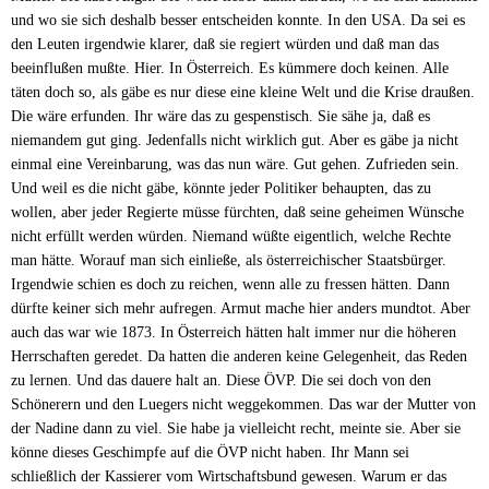
und wo sie sich deshalb besser entscheiden konnte. In den USA. Da sei es
den Leuten irgendwie klarer, daß sie regiert würden und daß man das
beeinflußen mußte. Hier. In Österreich. Es kümmere doch keinen. Alle
täten doch so, als gäbe es nur diese eine kleine Welt und die Krise draußen.
Die wäre erfunden. Ihr wäre das zu gespenstisch. Sie sähe ja, daß es
niemandem gut ging. Jedenfalls nicht wirklich gut. Aber es gäbe ja nicht
einmal eine Vereinbarung, was das nun wäre. Gut gehen. Zufrieden sein.
Und weil es die nicht gäbe, könnte jeder Politiker behaupten, das zu
wollen, aber jeder Regierte müsse fürchten, daß seine geheimen Wünsche
nicht erfüllt werden würden. Niemand wüßte eigentlich, welche Rechte
man hätte. Worauf man sich einließe, als österreichischer Staatsbürger.
Irgendwie schien es doch zu reichen, wenn alle zu fressen hätten. Dann
dürfte keiner sich mehr aufregen. Armut mache hier anders mundtot. Aber
auch das war wie 1873. In Österreich hätten halt immer nur die höheren
Herrschaften geredet. Da hatten die anderen keine Gelegenheit, das Reden
zu lernen. Und das dauere halt an. Diese ÖVP. Die sei doch von den
Schönerern und den Luegers nicht weggekommen. Das war der Mutter von
der Nadine dann zu viel. Sie habe ja vielleicht recht, meinte sie. Aber sie
könne dieses Geschimpfe auf die ÖVP nicht haben. Ihr Mann sei
schließlich der Kassierer vom Wirtschaftsbund gewesen. Warum er das