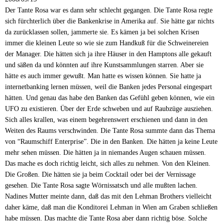
Der Tante Rosa war es dann sehr schlecht gegangen. Die Tante Rosa regte
sich fürchterlich über die Bankenkrise in Amerika auf. Sie hätte gar nichts
da zurücklassen sollen, jammerte sie. Es kämen ja bei solchen Krisen
immer die kleinen Leute so wie sie zum Handkuß für die Schweinereien
der Manager. Die hätten sich ja ihre Häuser in den Hamptons alle gekauft
und säßen da und könnten auf ihre Kunstsammlungen starren. Aber sie
hätte es auch immer gewußt. Man hatte es wissen können. Sie hatte ja
internetbanking lernen müssen, weil die Banken jedes Personal eingespart
hätten. Und genau das habe den Banken das Gefühl geben können, wie ein
UFO zu existieren. Über der Erde schweben und auf Raubzüge ausziehen.
Sich alles krallen, was einem begehrenswert erschienen und dann in den
Weiten des Raums verschwinden. Die Tante Rosa summte dann das Thema
von “Raumschiff Enterprise”. Die in den Banken. Die hätten ja keine Leute
mehr sehen müssen. Die hätten ja in niemandes Augen schauen müssen.
Das mache es doch richtig leicht, sich alles zu nehmen. Von den Kleinen.
Die Großen. Die hätten sie ja beim Cocktail oder bei der Vernissage
gesehen. Die Tante Rosa sagte Wörnissatsch und alle mußten lachen.
Nadines Mutter meinte dann, daß das mit den Lehman Brothers vielleicht
daher käme, daß man die Konditorei Lehman in Wien am Graben schließen
habe müssen. Das machte die Tante Rosa aber dann richtig böse. Solche