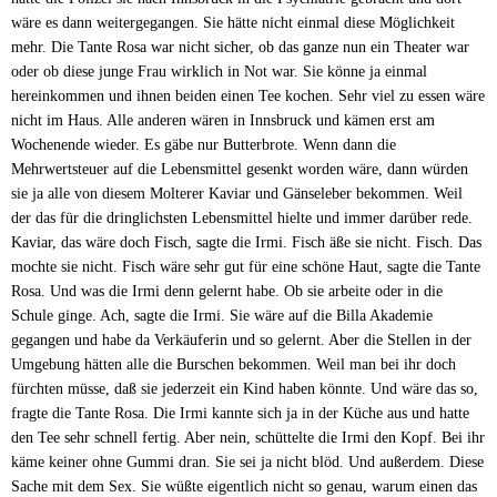
wäre es dann weitergegangen. Sie hätte nicht einmal diese Möglichkeit
mehr. Die Tante Rosa war nicht sicher, ob das ganze nun ein Theater war
oder ob diese junge Frau wirklich in Not war. Sie könne ja einmal
hereinkommen und ihnen beiden einen Tee kochen. Sehr viel zu essen wäre
nicht im Haus. Alle anderen wären in Innsbruck und kämen erst am
Wochenende wieder. Es gäbe nur Butterbrote. Wenn dann die
Mehrwertsteuer auf die Lebensmittel gesenkt worden wäre, dann würden
sie ja alle von diesem Molterer Kaviar und Gänseleber bekommen. Weil
der das für die dringlichsten Lebensmittel hielte und immer darüber rede.
Kaviar, das wäre doch Fisch, sagte die Irmi. Fisch äße sie nicht. Fisch. Das
mochte sie nicht. Fisch wäre sehr gut für eine schöne Haut, sagte die Tante
Rosa. Und was die Irmi denn gelernt habe. Ob sie arbeite oder in die
Schule ginge. Ach, sagte die Irmi. Sie wäre auf die Billa Akademie
gegangen und habe da Verkäuferin und so gelernt. Aber die Stellen in der
Umgebung hätten alle die Burschen bekommen. Weil man bei ihr doch
fürchten müsse, daß sie jederzeit ein Kind haben könnte. Und wäre das so,
fragte die Tante Rosa. Die Irmi kannte sich ja in der Küche aus und hatte
den Tee sehr schnell fertig. Aber nein, schüttelte die Irmi den Kopf. Bei ihr
käme keiner ohne Gummi dran. Sie sei ja nicht blöd. Und außerdem. Diese
Sache mit dem Sex. Sie wüßte eigentlich nicht so genau, warum einen das