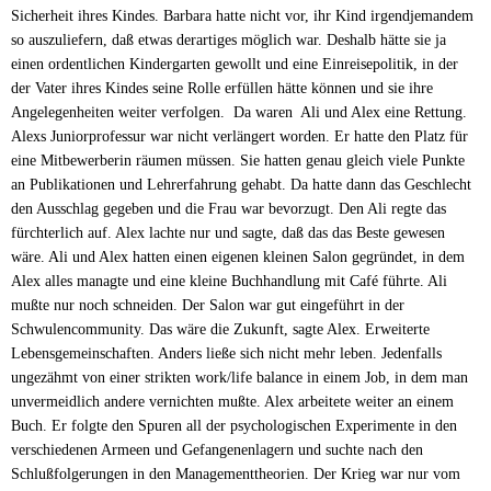
Sicherheit ihres Kindes. Barbara hatte nicht vor, ihr Kind irgendjemandem
so auszuliefern, daß etwas derartiges möglich war. Deshalb hätte sie ja
einen ordentlichen Kindergarten gewollt und eine Einreisepolitik, in der
der Vater ihres Kindes seine Rolle erfüllen hätte können und sie ihre
Angelegenheiten weiter verfolgen. Da waren Ali und Alex eine Rettung.
Alexs Juniorprofessur war nicht verlängert worden. Er hatte den Platz für
eine Mitbewerberin räumen müssen. Sie hatten genau gleich viele Punkte
an Publikationen und Lehrerfahrung gehabt. Da hatte dann das Geschlecht
den Ausschlag gegeben und die Frau war bevorzugt. Den Ali regte das
fürchterlich auf. Alex lachte nur und sagte, daß das das Beste gewesen
wäre. Ali und Alex hatten einen eigenen kleinen Salon gegründet, in dem
Alex alles managte und eine kleine Buchhandlung mit Café führte. Ali
mußte nur noch schneiden. Der Salon war gut eingeführt in der
Schwulencommunity. Das wäre die Zukunft, sagte Alex. Erweiterte
Lebensgemeinschaften. Anders ließe sich nicht mehr leben. Jedenfalls
ungezähmt von einer strikten work/life balance in einem Job, in dem man
unvermeidlich andere vernichten mußte. Alex arbeitete weiter an einem
Buch. Er folgte den Spuren all der psychologischen Experimente in den
verschiedenen Armeen und Gefangenenlagern und suchte nach den
Schlußfolgerungen in den Managementtheorien. Der Krieg war nur vom