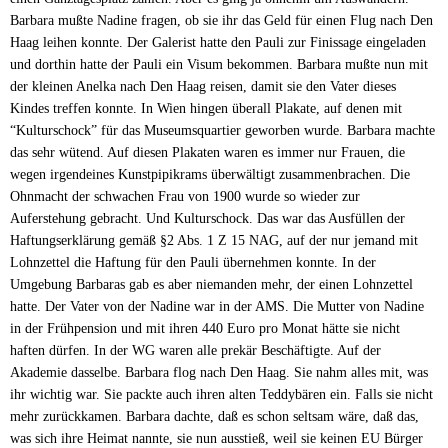
Barbara mußte Nadine fragen, ob sie ihr das Geld für einen Flug nach Den
Haag leihen konnte. Der Galerist hatte den Pauli zur Finissage eingeladen
und dorthin hatte der Pauli ein Visum bekommen. Barbara mußte nun mit
der kleinen Anelka nach Den Haag reisen, damit sie den Vater dieses
Kindes treffen konnte. In Wien hingen überall Plakate, auf denen mit
“Kulturschock” für das Museumsquartier geworben wurde. Barbara machte
das sehr wütend. Auf diesen Plakaten waren es immer nur Frauen, die
wegen irgendeines Kunstpipikrams überwältigt zusammenbrachen. Die
Ohnmacht der schwachen Frau von 1900 wurde so wieder zur
Auferstehung gebracht. Und Kulturschock. Das war das Ausfüllen der
Haftungserklärung gemäß §2 Abs. 1 Z 15 NAG, auf der nur jemand mit
Lohnzettel die Haftung für den Pauli übernehmen konnte. In der
Umgebung Barbaras gab es aber niemanden mehr, der einen Lohnzettel
hatte. Der Vater von der Nadine war in der AMS. Die Mutter von Nadine
in der Frühpension und mit ihren 440 Euro pro Monat hätte sie nicht
haften dürfen. In der WG waren alle prekär Beschäftigte. Auf der
Akademie dasselbe. Barbara flog nach Den Haag. Sie nahm alles mit, was
ihr wichtig war. Sie packte auch ihren alten Teddybären ein. Falls sie nicht
mehr zurückkamen. Barbara dachte, daß es schon seltsam wäre, daß das,
was sich ihre Heimat nannte, sie nun ausstieß, weil sie keinen EU Bürger