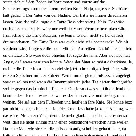
setzte sich auf den Boden im Vorzimmer und starrte auf das
Schmetterlingstattoo ober ihrem rechten Knie. Na ja, sagte sie. Sie hätte
halt gedacht. Der Vater von der Nadine. Der hätte sie immer da schlafen
lassen. Was das solle, sagte die Tante Rosa sehr streng. Nein. Das wäre
doch alles nicht so. Es wäre nur weil ihr Vater. Wenn er betrunken wäre.
Irmi schaute die Tante Rosa an. Sie bemühte sich, nicht zu flehentlich
dreinzuschauen. Die Tante Rosa war auch nicht sehr beeindruckt. Wie alt
sie denn wäre, fragte sie die Irmi. Mit dem Ausreißen. Das könnte sie nicht
unterstützen. Sie wäre doch ohnehin 18, sagte die Irmi. Aber sie habe halt
Angst, daß etwas passieren könnte. Wenn der Vater so rabiat daherkäme. Ja,
meinte die Tante Rosa. Und so viel sie jetzt schon mitgekriegt hätte, wäre
es kein Spaß hier mit der Polizei. Wenn immer gleich Fußfesseln angelegt
werden sollten und wenn die Innenministerin jeden Tag härter durchgreifen
wollte gegen das kriminelle Element. Ob sie so etwas sei. Ob die Irmi ein
kriminelles Element wäre. Da war es der Irmi zu viel und sie begann zu
weinen. Sie saß auf dem Fußboden und heulte in ihre Knie. Sie könne jetzt
gar nicht lachen, schluchzte sie. Die Tante Rosa habe ja keine Ahnung, wie
das wäre. Mit einem Vater, dem alle mehr glaubten als ihr. Und es sei so
weit, daß sie nicht einmal mehr einen Selbstmord versuchen hätte wollen.
Das eine Mal, wie sie sich die Pulsadern aufgeschnitten gehabt hatte, da
hatte die Polizei sie nach Innsbruck in die Psychiatrie gebracht und dort