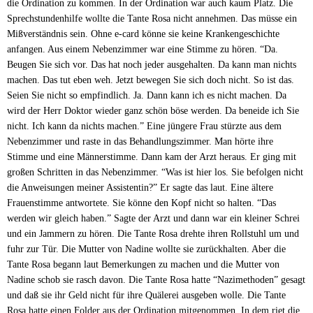
die Ordination zu kommen. In der Ordination war auch kaum Platz. Die
Sprechstundenhilfe wollte die Tante Rosa nicht annehmen. Das müsse ein
Mißverständnis sein. Ohne e-card könne sie keine Krankengeschichte
anfangen. Aus einem Nebenzimmer war eine Stimme zu hören. “Da.
Beugen Sie sich vor. Das hat noch jeder ausgehalten. Da kann man nichts
machen. Das tut eben weh. Jetzt bewegen Sie sich doch nicht. So ist das.
Seien Sie nicht so empfindlich. Ja. Dann kann ich es nicht machen. Da
wird der Herr Doktor wieder ganz schön böse werden. Da beneide ich Sie
nicht. Ich kann da nichts machen.” Eine jüngere Frau stürzte aus dem
Nebenzimmer und raste in das Behandlungszimmer. Man hörte ihre
Stimme und eine Männerstimme. Dann kam der Arzt heraus. Er ging mit
großen Schritten in das Nebenzimmer. “Was ist hier los. Sie befolgen nicht
die Anweisungen meiner Assistentin?” Er sagte das laut. Eine ältere
Frauenstimme antwortete. Sie könne den Kopf nicht so halten. “Das
werden wir gleich haben.” Sagte der Arzt und dann war ein kleiner Schrei
und ein Jammern zu hören. Die Tante Rosa drehte ihren Rollstuhl um und
fuhr zur Tür. Die Mutter von Nadine wollte sie zurückhalten. Aber die
Tante Rosa begann laut Bemerkungen zu machen und die Mutter von
Nadine schob sie rasch davon. Die Tante Rosa hatte “Nazimethoden” gesagt
und daß sie ihr Geld nicht für ihre Quälerei ausgeben wolle. Die Tante
Rosa hatte einen Folder aus der Ordination mitgenommen. In dem riet die