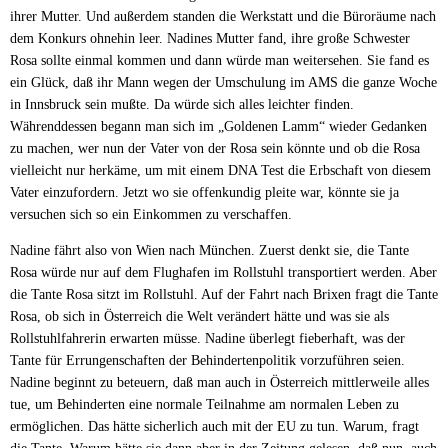
ihrer Mutter. Und außerdem standen die Werkstatt und die Büroräume nach
dem Konkurs ohnehin leer. Nadines Mutter fand, ihre große Schwester
Rosa sollte einmal kommen und dann würde man weitersehen. Sie fand es
ein Glück, daß ihr Mann wegen der Umschulung im AMS die ganze Woche
in Innsbruck sein mußte. Da würde sich alles leichter finden.
Währenddessen begann man sich im „Goldenen Lamm“ wieder Gedanken
zu machen, wer nun der Vater von der Rosa sein könnte und ob die Rosa
vielleicht nur herkäme, um mit einem DNA Test die Erbschaft von diesem
Vater einzufordern. Jetzt wo sie offenkundig pleite war, könnte sie ja
versuchen sich so ein Einkommen zu verschaffen.
Nadine fährt also von Wien nach München. Zuerst denkt sie, die Tante
Rosa würde nur auf dem Flughafen im Rollstuhl transportiert werden. Aber
die Tante Rosa sitzt im Rollstuhl. Auf der Fahrt nach Brixen fragt die Tante
Rosa, ob sich in Österreich die Welt verändert hätte und was sie als
Rollstuhlfahrerin erwarten müsse. Nadine überlegt fieberhaft, was der
Tante für Errungenschaften der Behindertenpolitik vorzuführen seien.
Nadine beginnt zu beteuern, daß man auch in Österreich mittlerweile alles
tue, um Behinderten eine normale Teilnahme am normalen Leben zu
ermöglichen. Das hätte sicherlich auch mit der EU zu tun. Warum, fragt