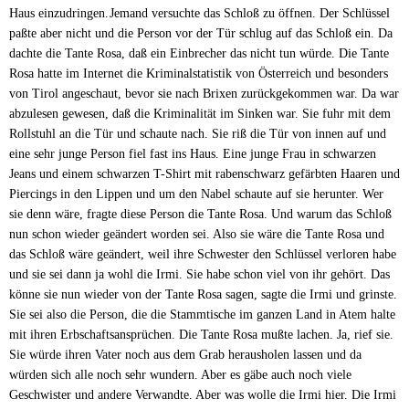
Haus einzudringen.
Jemand versuchte das Schloß zu öffnen. Der Schlüssel
paßte aber nicht und die Person vor der Tür schlug auf das Schloß ein. Da
dachte die Tante Rosa, daß ein Einbrecher das nicht tun würde. Die Tante
Rosa hatte im Internet die Kriminalstatistik von Österreich und besonders
von Tirol angeschaut, bevor sie nach Brixen zurückgekommen war. Da war
abzulesen gewesen, daß die Kriminalität im Sinken war. Sie fuhr mit dem
Rollstuhl an die Tür und schaute nach. Sie riß die Tür von innen auf und
eine sehr junge Person fiel fast ins Haus. Eine junge Frau in schwarzen
Jeans und einem schwarzen T-Shirt mit rabenschwarz gefärbten Haaren und
Piercings in den Lippen und um den Nabel schaute auf sie herunter. Wer
sie denn wäre, fragte diese Person die Tante Rosa. Und warum das Schloß
nun schon wieder geändert worden sei. Also sie wäre die Tante Rosa und
das Schloß wäre geändert, weil ihre Schwester den Schlüssel verloren habe
und sie sei dann ja wohl die Irmi. Sie habe schon viel von ihr gehört. Das
könne sie nun wieder von der Tante Rosa sagen, sagte die Irmi und grinste.
Sie sei also die Person, die die Stammtische im ganzen Land in Atem halte
mit ihren Erbschaftsansprüchen. Die Tante Rosa mußte lachen. Ja, rief sie.
Sie würde ihren Vater noch aus dem Grab herausholen lassen und da
würden sich alle noch sehr wundern. Aber es gäbe auch noch viele
Geschwister und andere Verwandte. Aber was wolle die Irmi hier. Die Irmi