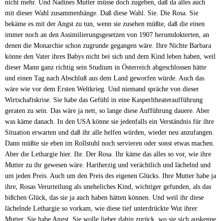
nicht mehr. Und Nadines Mutter müsse doch zugeben, daß da alles auch
mit dieser Wahl zusammenhänge. Daß diese Wahl. Sie. Die Rosa. Sie
bekäme es mit der Angst zu tun, wenn sie zusehen müßte, daß die einen
immer noch an den Assimilierungsgesetzen von 1907 herumdokterten, an
denen die Monarchie schon zugrunde gegangen wäre. Ihre Nichte Barbara
könne den Vater ihres Babys nicht bei sich und dem Kind leben haben, weil
dieser Mann ganz richtig sein Studium in Österreich abgeschlossen hätte
und einen Tag nach Abschluß aus dem Land geworfen würde. Auch das
wäre wie vor dem Ersten Weltkrieg. Und niemand spräche von dieser
Wirtschaftskrise. Sie habe das Gefühl in eine Kasperltheateraufführung
geraten zu sein. Das wäre ja nett, so lange diese Aufführung dauere. Aber
was käme danach. In den USA könne sie jedenfalls ein Verständnis für ihre
Situation erwarten und daß ihr alle helfen würden, wieder neu anzufangen.
Dann müßte sie eben im Rollstuhl noch servieren oder sonst etwas machen.
Aber die Lethargie hier. Ihr. Der Rosa. Ihr käme das alles so vor, wie ihre
Mutter zu ihr gewesen wäre. Hartherzig und verächtlich und lächelnd und
um jeden Preis. Auch um den Preis des eigenen Glücks. Ihre Mutter habe ja
ihre, Rosas Verurteilung als uneheliches Kind, wichtiger gefunden, als das
bißchen Glück, das sie ja auch haben hätten können. Und weil ihr diese
lächelnde Lethargie so vorkam, wie diese tief unterdrückte Wut ihrer
Mutter. Sie habe Angst. Sie wolle lieber dahin zurück, wo sie sich auskenne