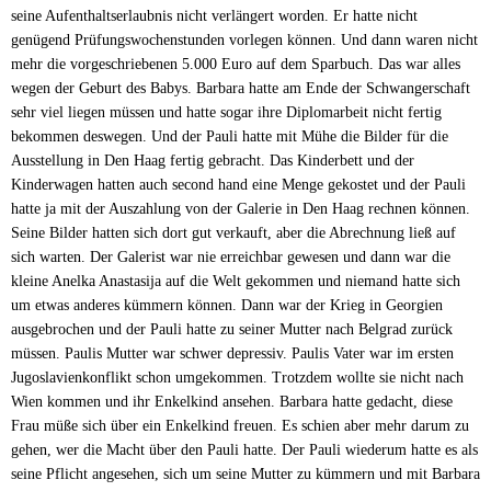
seine Aufenthaltserlaubnis nicht verlängert worden. Er hatte nicht
genügend Prüfungswochenstunden vorlegen können. Und dann waren nicht
mehr die vorgeschriebenen 5.000 Euro auf dem Sparbuch. Das war alles
wegen der Geburt des Babys. Barbara hatte am Ende der Schwangerschaft
sehr viel liegen müssen und hatte sogar ihre Diplomarbeit nicht fertig
bekommen deswegen. Und der Pauli hatte mit Mühe die Bilder für die
Ausstellung in Den Haag fertig gebracht. Das Kinderbett und der
Kinderwagen hatten auch second hand eine Menge gekostet und der Pauli
hatte ja mit der Auszahlung von der Galerie in Den Haag rechnen können.
Seine Bilder hatten sich dort gut verkauft, aber die Abrechnung ließ auf
sich warten. Der Galerist war nie erreichbar gewesen und dann war die
kleine Anelka Anastasija auf die Welt gekommen und niemand hatte sich
um etwas anderes kümmern können. Dann war der Krieg in Georgien
ausgebrochen und der Pauli hatte zu seiner Mutter nach Belgrad zurück
müssen. Paulis Mutter war schwer depressiv. Paulis Vater war im ersten
Jugoslavienkonflikt schon umgekommen. Trotzdem wollte sie nicht nach
Wien kommen und ihr Enkelkind ansehen. Barbara hatte gedacht, diese
Frau müße sich über ein Enkelkind freuen. Es schien aber mehr darum zu
gehen, wer die Macht über den Pauli hatte. Der Pauli wiederum hatte es als
seine Pflicht angesehen, sich um seine Mutter zu kümmern und mit Barbara