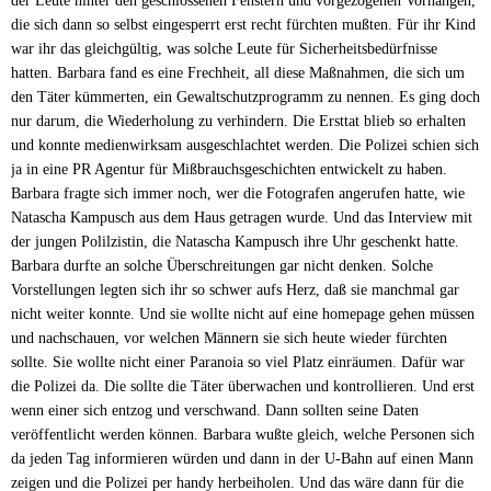
der Leute hinter den geschlossenen Fenstern und vorgezogenen Vorhängen,
die sich dann so selbst eingesperrt erst recht fürchten mußten. Für ihr Kind
war ihr das gleichgültig, was solche Leute für Sicherheitsbedürfnisse
hatten. Barbara fand es eine Frechheit, all diese Maßnahmen, die sich um
den Täter kümmerten, ein Gewaltschutzprogramm zu nennen. Es ging doch
nur darum, die Wiederholung zu verhindern. Die Ersttat blieb so erhalten
und konnte medienwirksam ausgeschlachtet werden. Die Polizei schien sich
ja in eine PR Agentur für Mißbrauchsgeschichten entwickelt zu haben.
Barbara fragte sich immer noch, wer die Fotografen angerufen hatte, wie
Natascha Kampusch aus dem Haus getragen wurde. Und das Interview mit
der jungen Polilzistin, die Natascha Kampusch ihre Uhr geschenkt hatte.
Barbara durfte an solche Überschreitungen gar nicht denken. Solche
Vorstellungen legten sich ihr so schwer aufs Herz, daß sie manchmal gar
nicht weiter konnte. Und sie wollte nicht auf eine homepage gehen müssen
und nachschauen, vor welchen Männern sie sich heute wieder fürchten
sollte. Sie wollte nicht einer Paranoia so viel Platz einräumen. Dafür war
die Polizei da. Die sollte die Täter überwachen und kontrollieren. Und erst
wenn einer sich entzog und verschwand. Dann sollten seine Daten
veröffentlicht werden können. Barbara wußte gleich, welche Personen sich
da jeden Tag informieren würden und dann in der U-Bahn auf einen Mann
zeigen und die Polizei per handy herbeiholen. Und das wäre dann für die