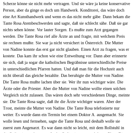
Scherze könne sie nicht mehr vertragen. Und sie wäre ja keine konservative
Person, aber da ginge es doch um Handwerk. Konditorei, das wäre doch
eine Art Kunsthandwerk und wenn es das nicht mehr gäbe. Dann bekam die
Tante Rosa Atembeschwerden und sagte, daß sie schlecht sähe. Daß sie gar
nichts sehen könne. Vor lauter Sorgen. Es mußte zum Arzt gegangen
werden. Die Tante Rosa rief alle Ärzte an und fragte, mit welchem Preis
sie rechnen mußte. Sie war ja nicht versichert in Österreich. Die Mutter
von Nadine konnte das erst gar nicht glauben. Einen Arzt zu fragen, was er
kostete. Das kam ihr schon wie eine Entweihung vor. Dann aber erinnerte
sie sich, daß ja sogar die katholischen Begräbnisse unterschiedliche Preise
in unterschiedlichen Pfarren hatten. Und daß man für die Hochzeit auch
nicht überall das gleiche bezahlte. Das beruhigte die Mutter von Nadine.
Die Tante Rosa mußte lachen über sie. Wer ihr nun wichtiger wäre. Die
Ärzte oder die Priester. Aber die Mutter von Nadine wollte einen solchen
Vergleich nicht zulassen. Das wären doch sehr verschiedenen Dinge, meinte
sie. Die Tante Rosa sagte, daß ihr die Ärzte wichtiger waren. Aber der
Trost, meinte die Mutter von Nadine. Die Tante Rosa telefonierte nur
weiter. Es wurde dann ein Termin bei einem Doktor A. ausgemacht. Sie
wolle lesen und fernsehen, sagte die Tante Rosa und deshalb wolle sie
zuerst zum Augenarzt. Es war dann nicht so leicht, mit dem Rollstuhl in