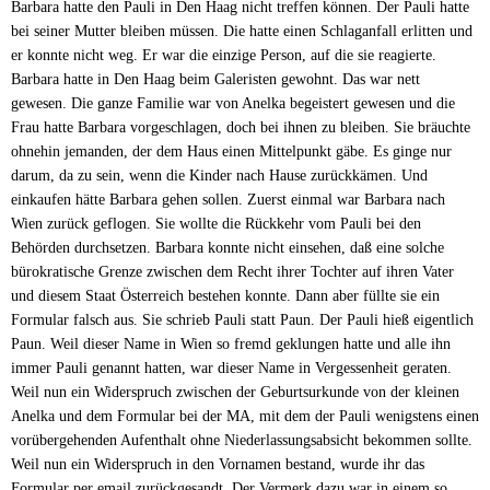
Barbara hatte den Pauli in Den Haag nicht treffen können. Der Pauli hatte
bei seiner Mutter bleiben müssen. Die hatte einen Schlaganfall erlitten und
er konnte nicht weg. Er war die einzige Person, auf die sie reagierte.
Barbara hatte in Den Haag beim Galeristen gewohnt. Das war nett
gewesen. Die ganze Familie war von Anelka begeistert gewesen und die
Frau hatte Barbara vorgeschlagen, doch bei ihnen zu bleiben. Sie bräuchte
ohnehin jemanden, der dem Haus einen Mittelpunkt gäbe. Es ginge nur
darum, da zu sein, wenn die Kinder nach Hause zurückkämen. Und
einkaufen hätte Barbara gehen sollen. Zuerst einmal war Barbara nach
Wien zurück geflogen. Sie wollte die Rückkehr vom Pauli bei den
Behörden durchsetzen. Barbara konnte nicht einsehen, daß eine solche
bürokratische Grenze zwischen dem Recht ihrer Tochter auf ihren Vater
und diesem Staat Österreich bestehen konnte. Dann aber füllte sie ein
Formular falsch aus. Sie schrieb Pauli statt Paun. Der Pauli hieß eigentlich
Paun. Weil dieser Name in Wien so fremd geklungen hatte und alle ihn
immer Pauli genannt hatten, war dieser Name in Vergessenheit geraten.
Weil nun ein Widerspruch zwischen der Geburtsurkunde von der kleinen
Anelka und dem Formular bei der MA, mit dem der Pauli wenigstens einen
vorübergehenden Aufenthalt ohne Niederlassungsabsicht bekommen sollte.
Weil nun ein Widerspruch in den Vornamen bestand, wurde ihr das
Formular per email zurückgesandt. Der Vermerk dazu war in einem so