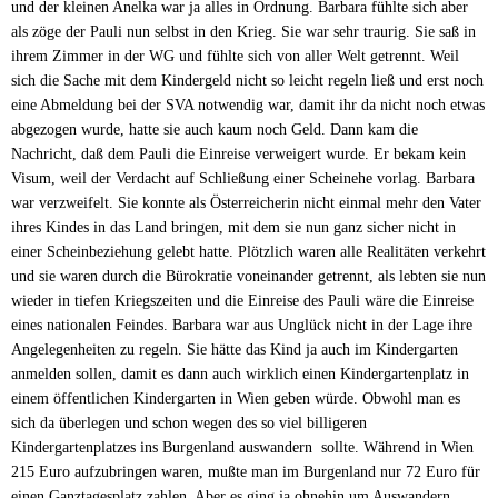
und der kleinen Anelka war ja alles in Ordnung. Barbara fühlte sich aber
als zöge der Pauli nun selbst in den Krieg. Sie war sehr traurig. Sie saß in
ihrem Zimmer in der WG und fühlte sich von aller Welt getrennt. Weil
sich die Sache mit dem Kindergeld nicht so leicht regeln ließ und erst noch
eine Abmeldung bei der SVA notwendig war, damit ihr da nicht noch etwas
abgezogen wurde, hatte sie auch kaum noch Geld. Dann kam die
Nachricht, daß dem Pauli die Einreise verweigert wurde. Er bekam kein
Visum, weil der Verdacht auf Schließung einer Scheinehe vorlag. Barbara
war verzweifelt. Sie konnte als Österreicherin nicht einmal mehr den Vater
ihres Kindes in das Land bringen, mit dem sie nun ganz sicher nicht in
einer Scheinbeziehung gelebt hatte. Plötzlich waren alle Realitäten verkehrt
und sie waren durch die Bürokratie voneinander getrennt, als lebten sie nun
wieder in tiefen Kriegszeiten und die Einreise des Pauli wäre die Einreise
eines nationalen Feindes. Barbara war aus Unglück nicht in der Lage ihre
Angelegenheiten zu regeln. Sie hätte das Kind ja auch im Kindergarten
anmelden sollen, damit es dann auch wirklich einen Kindergartenplatz in
einem öffentlichen Kindergarten in Wien geben würde. Obwohl man es
sich da überlegen und schon wegen des so viel billigeren
Kindergartenplatzes ins Burgenland auswandern sollte. Während in Wien
215 Euro aufzubringen waren, mußte man im Burgenland nur 72 Euro für
einen Ganztagesplatz zahlen. Aber es ging ja ohnehin um Auswandern.