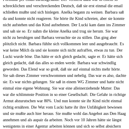
schrecklichen und verschreckenden Deutsch, daß sie erst einmal die email
schließen mußte und sich hinlegen. Anelka begann zu weinen. Barbara saß
da und konnte nicht reagieren. Sie hörte ihr Kind schreien, aber sie konnte
nicht aufstehen und das Kind aufnehmen. Der Lucki kam dann ins Zimmer
und sah sie so. Er nahm die kleine Anelka und trug sie herum. Sie war
nicht zu beruhigen und Barbara versuchte sie zu stillen. Das ging aber
plötzlich nicht. Barbara fühlte sich vollkommen leer und ausgebraucht. Es
war keine Milch da und sie konnte sich nicht aufraffen, etwas zu tun. Der
Lucki wurde böse. Das hätte er sich gleich gedacht, sagte er. Er hätte sich
gleich gedacht, daß das alles so enden werde. Barbara war schwindlig
geworden. Das Elend war so groß, daß sie auf einmal nichts mehr hörte.
Sie sah dieses Zimmer verschwommen und nebelig. Das war es also, dachte
sie. Es war nichts gelungen. Sie saß in einem WG Zimmer und hatte nicht
einmal eine eigene Wohnung. Sie war eine alleinerziehende Mutter. Das
war die schlimmste Position in so einer Gesellschaft. Die Gefahr in richtige
Armut abzurutschen war 80%. Und nun konnte sie ihr Kind nicht einmal
richtig ernähren. Die Wut vom Lucki hatte ihr ihre Unfähigkeit bewiesen
und sie mußte auch hier heraus. Sie mußte wohl das Angebot aus Den Haag
annehmen und als aupair da arbeiten. Noch vor 10 Jahren hätte sie längst
wenigstens in einer Agentur arbeiten können und sich so selbst absichern