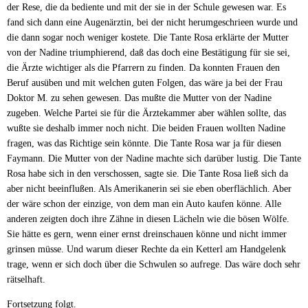
der Rese, die da bediente und mit der sie in der Schule gewesen war. Es
fand sich dann eine Augenärztin, bei der nicht herumgeschrieen wurde und
die dann sogar noch weniger kostete. Die Tante Rosa erklärte der Mutter
von der Nadine triumphierend, daß das doch eine Bestätigung für sie sei,
die Ärzte wichtiger als die Pfarrern zu finden. Da konnten Frauen den
Beruf ausüben und mit welchen guten Folgen, das wäre ja bei der Frau
Doktor M. zu sehen gewesen. Das mußte die Mutter von der Nadine
zugeben. Welche Partei sie für die Ärztekammer aber wählen sollte, das
wußte sie deshalb immer noch nicht. Die beiden Frauen wollten Nadine
fragen, was das Richtige sein könnte. Die Tante Rosa war ja für diesen
Faymann. Die Mutter von der Nadine machte sich darüber lustig. Die Tante
Rosa habe sich in den verschossen, sagte sie. Die Tante Rosa ließ sich da
aber nicht beeinflußen. Als Amerikanerin sei sie eben oberflächlich. Aber
der wäre schon der einzige, von dem man ein Auto kaufen könne. Alle
anderen zeigten doch ihre Zähne in diesen Lächeln wie die bösen Wölfe.
Sie hätte es gern, wenn einer ernst dreinschauen könne und nicht immer
grinsen müsse. Und warum dieser Rechte da ein Ketterl am Handgelenk
trage, wenn er sich doch über die Schwulen so aufrege. Das wäre doch sehr
rätselhaft.
Fortsetzung folgt.