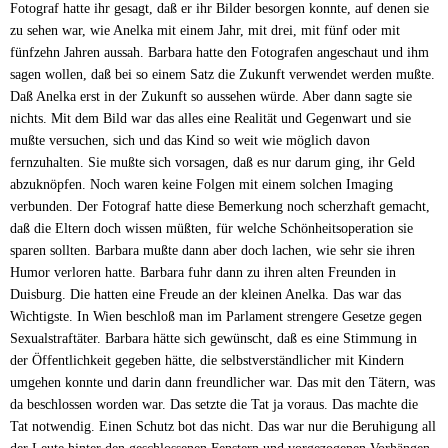
Fotograf hatte ihr gesagt, daß er ihr Bilder besorgen konnte, auf denen sie
zu sehen war, wie Anelka mit einem Jahr, mit drei, mit fünf oder mit
fünfzehn Jahren aussah. Barbara hatte den Fotografen angeschaut und ihm
sagen wollen, daß bei so einem Satz die Zukunft verwendet werden mußte.
Daß Anelka erst in der Zukunft so aussehen würde. Aber dann sagte sie
nichts. Mit dem Bild war das alles eine Realität und Gegenwart und sie
mußte versuchen, sich und das Kind so weit wie möglich davon
fernzuhalten. Sie mußte sich vorsagen, daß es nur darum ging, ihr Geld
abzuknöpfen. Noch waren keine Folgen mit einem solchen Imaging
verbunden. Der Fotograf hatte diese Bemerkung noch scherzhaft gemacht,
daß die Eltern doch wissen müßten, für welche Schönheitsoperation sie
sparen sollten. Barbara mußte dann aber doch lachen, wie sehr sie ihren
Humor verloren hatte. Barbara fuhr dann zu ihren alten Freunden in
Duisburg. Die hatten eine Freude an der kleinen Anelka. Das war das
Wichtigste. In Wien beschloß man im Parlament strengere Gesetze gegen
Sexualstraftäter. Barbara hätte sich gewünscht, daß es eine Stimmung in
der Öffentlichkeit gegeben hätte, die selbstverständlicher mit Kindern
umgehen konnte und darin dann freundlicher war. Das mit den Tätern, was
da beschlossen worden war. Das setzte die Tat ja voraus. Das machte die
Tat notwendig. Einen Schutz bot das nicht. Das war nur die Beruhigung all