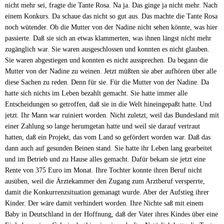
nicht mehr sei, fragte die Tante Rosa. Na ja. Das ginge ja nicht mehr. Nach
einem Konkurs. Da schaue das nicht so gut aus. Das machte die Tante Rosa
noch wütender. Ob die Mutter von der Nadine nicht sehen könnte, was hier
passierte. Daß sie sich an etwas klammerten, was ihnen längst nicht mehr
zugänglich war. Sie waren ausgeschlossen und konnten es nicht glauben.
Sie waren abgestiegen und konnten es nicht aussprechen. Da begann die
Mutter von der Nadine zu weinen. Jetzt müßten sie aber aufhören über alle
diese Sachen zu reden. Denn für sie. Für die Mutter von der Nadine. Da
hatte sich nichts im Leben bezahlt gemacht. Sie hatte immer alle
Entscheidungen so getroffen, daß sie in die Welt hineingepaßt hatte. Und
jetzt. Ihr Mann war ruiniert worden. Nicht zuletzt, weil das Bundesland mit
einer Zahlung so lange herumgetan hatte und weil sie darauf vertraut
hatten, daß ein Projekt, das vom Land so gefördert worden war. Daß das
dann auch auf gesunden Beinen stand. Sie hatte ihr Leben lang gearbeitet
und im Betrieb und zu Hause alles gemacht. Dafür bekam sie jetzt eine
Rente von 375 Euro im Monat. Ihre Tochter konnte ihren Beruf nicht
ausüben, weil die Ärztekammer den Zugang zum Arztberuf versperrte,
damit die Konkurrenzsituation gemanagt wurde. Aber der Aufstieg ihrer
Kinder. Der wäre damit verhindert worden. Ihre Nichte saß mit einem
Baby in Deutschland in der Hoffnung, daß der Vater ihres Kindes über eine