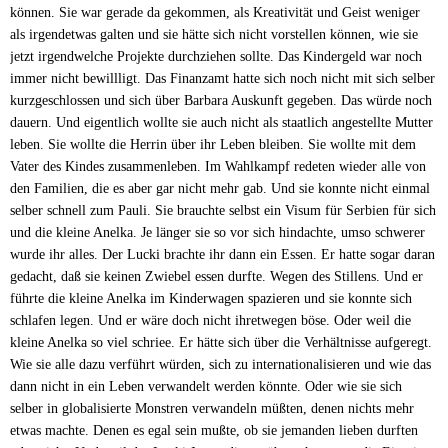
können. Sie war gerade da gekommen, als Kreativität und Geist weniger
als irgendetwas galten und sie hätte sich nicht vorstellen können, wie sie
jetzt irgendwelche Projekte durchziehen sollte. Das Kindergeld war noch
immer nicht bewillligt. Das Finanzamt hatte sich noch nicht mit sich selber
kurzgeschlossen und sich über Barbara Auskunft gegeben. Das würde noch
dauern. Und eigentlich wollte sie auch nicht als staatlich angestellte Mutter
leben. Sie wollte die Herrin über ihr Leben bleiben. Sie wollte mit dem
Vater des Kindes zusammenleben. Im Wahlkampf redeten wieder alle von
den Familien, die es aber gar nicht mehr gab. Und sie konnte nicht einmal
selber schnell zum Pauli. Sie brauchte selbst ein Visum für Serbien für sich
und die kleine Anelka. Je länger sie so vor sich hindachte, umso schwerer
wurde ihr alles. Der Lucki brachte ihr dann ein Essen. Er hatte sogar daran
gedacht, daß sie keinen Zwiebel essen durfte. Wegen des Stillens. Und er
führte die kleine Anelka im Kinderwagen spazieren und sie konnte sich
schlafen legen. Und er wäre doch nicht ihretwegen böse. Oder weil die
kleine Anelka so viel schriee. Er hätte sich über die Verhältnisse aufgeregt.
Wie sie alle dazu verführt würden, sich zu internationalisieren und wie das
dann nicht in ein Leben verwandelt werden könnte. Oder wie sie sich
selber in globalisierte Monstren verwandeln müßten, denen nichts mehr
etwas machte. Denen es egal sein mußte, ob sie jemanden lieben durften