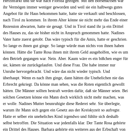
Herzinfarkt und sie war nach Florida gezogen. Mit den Börsenkrisen war
ihr Vermögen immer weniger geworden und weil sie ein halbwegs gutes
Angebot für ihr Haus bekommen hatte, hatte sie verkauft und beschlossen,
nach Tirol zu kommen. In ihrem Alter könne sie nicht mehr das Ende einer
Rezession abwarten, hatte sie gesagt. Und in Tirol stand ihr ja ein Drittel
des Hauses zu, das sie bisher nicht in Anspruch genommen hatte. Nadines
Vater hatte zuerst getobt. Das wäre typisch für die Amis, hatte er geschrien.
So lange es ihnen gut ginge. So lange würde man nichts von ihnen haben
können. Hätte die Tante Rosa ihnen mit ihrem Geld ausgeholfen, wie es um
den Betrieb gegangen war. Nein. Aber. Kaum wäre es ein bißchen enger für
sie, kämen sie zurückgelaufen. Und diese Frau. Die habe immer nur
Unruhe hervorgebracht. Und wäre das nicht wieder typisch. Und
überhaupt. Wenn es nach ihm ginge, dann hätten die Unehelichen nie das
Erbrecht gekriegt. Da könne man sehen, was die Roten eigentlich gewollt
hätten. Die Männer sollten bestraft werden dafür, daß sie Männer seien. Bei
solchen Gesetzen könne ein Mann doch wirklich nicht mehr machen, was
er wolle. Nadines Mutter beunruhigte diese Rederei sehr. Sie überlegte,
warum ihr Mann sich gegen ein Gesetz aus der Kreiskyzeit so aufregte.
Hatte er selber ein uneheliches Kind irgendwo und fühlte sich deshalb
selbst betroffen. Die Situation war jedenfalls klar. Der Tante Rosa gehörte
ein Drittel des Hauses. Barbara gehörte ein weiteres aus der Erbschaft von