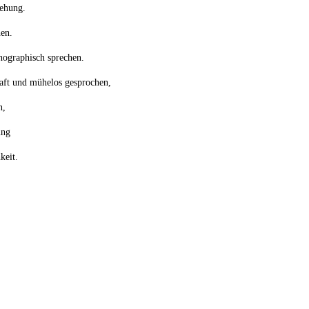
iehung.
hen.
nographisch sprechen.
haft und mühelos gesprochen,
n,
ung
keit.