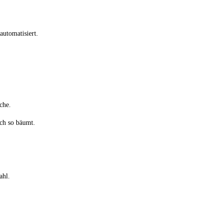
automatisiert.
che.
ich so bäumt.
ahl.