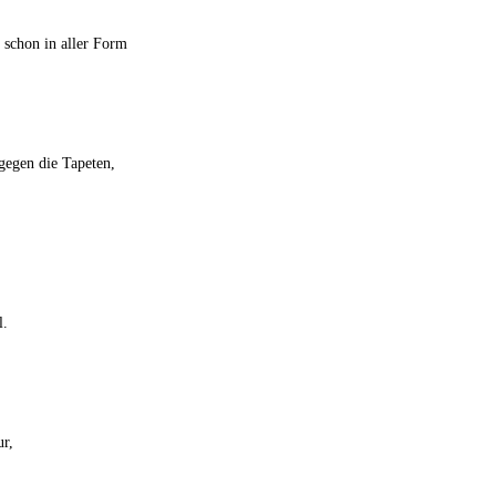
n schon in aller Form
 gegen die Tapeten,
l.
ur,