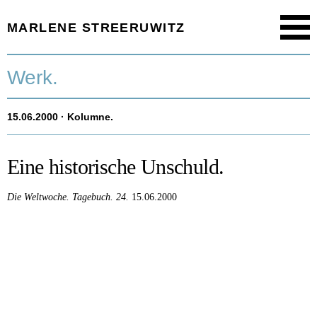
MARLENE STREERUWITZ
Menu
Startseite.
Werk.
Timeline.
15.06.2000
· Kolumne.
Werk.
Texte.
Eine historische Unschuld.
Aktuell.
Die Weltwoche.
Tagebuch.
24.
15.06.2000
Person.