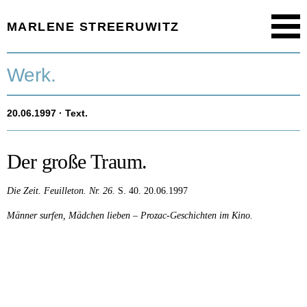
MARLENE STREERUWITZ
Menu
Startseite.
Werk.
Timeline.
20.06.1997
· Text.
Werk.
Texte.
Der große Traum.
Aktuell.
Die Zeit.
Feuilleton.
Nr. 26.
S. 40.
20.06.1997
Männer surfen, Mädchen lieben – Prozac-Geschichten im Kino.
Person.