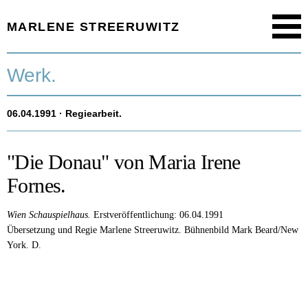
MARLENE STREERUWITZ
Menu
Startseite.
Werk.
Timeline.
06.04.1991
· Regiearbeit.
Werk.
Texte.
"Die Donau" von Maria Irene
Fornes.
Aktuell.
Wien Schauspielhaus.
Erstveröffentlichung: 06.04.1991
Person.
Übersetzung und Regie Marlene Streeruwitz. Bühnenbild Mark Beard/New
York. D.