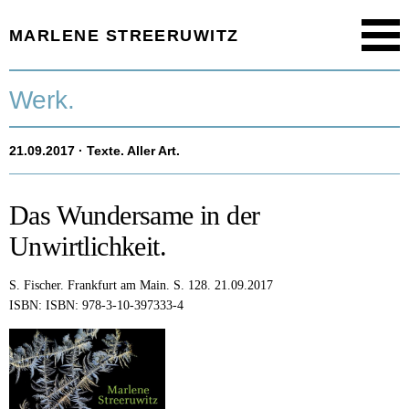
MARLENE STREERUWITZ
Menu
Startseite.
Werk.
Timeline.
21.09.2017
· Texte. Aller Art.
Werk.
Texte.
Das Wundersame in der
Unwirtlichkeit.
Aktuell.
S. Fischer.
Frankfurt am Main.
S. 128.
21.09.2017
Person.
ISBN: ISBN: 978-3-10-397333-4