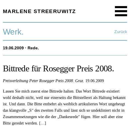
MARLENE STREERUWITZ
Menu
Startseite.
Werk.
Zurück
Timeline.
19.06.2009
· Rede.
Werk.
Texte.
Bittrede für Rosegger Preis 2008.
Aktuell.
Preisverleihung Peter Rosegger Preis 2008.
Graz.
19.06.2009
Lassen Sie mich zuerst eine Bittrede halten. Das Wort Bittrede existiert
Person.
wohl deshalb nicht, weil nur einerseits die Bittstellerei als Haltung bekannt
ist. Und dann. Die Bitte entbehrt als weiblich artikuliertes Wort ungebeugt
das klangvolle „S“ des zweiten Falls und lässt sich so undekliniert nicht in
Zusammensetzungen wie die der „Dankesrede“ fügen. Hier soll aber eine
Bitte geredet werden. […]