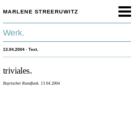
MARLENE STREERUWITZ
Menu
Startseite.
Werk.
Timeline.
13.04.2004
· Text.
Werk.
Texte.
triviales.
Aktuell.
Bayrischer Rundfunk.
13.04.2004
Person.