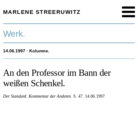
MARLENE STREERUWITZ
Menu
Startseite.
Werk.
Timeline.
14.06.1997
· Kolumne.
Werk.
Texte.
An den Professor im Bann der
weißen Schenkel.
Aktuell.
Der Standard.
Kommentar der Anderen.
S. 47.
14.06.1997
Person.