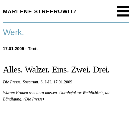
MARLENE STREERUWITZ
Menu
Startseite.
Werk.
Timeline.
17.01.2009
· Text.
Werk.
Texte.
Alles. Walzer. Eins. Zwei. Drei.
Aktuell.
Die Presse, Spectrum.
S. I-II.
17.01.2009
Warum Frauen scheitern müssen. Unruhefaktor Weiblichkeit, die
Person.
Bändigung. (Die Presse)