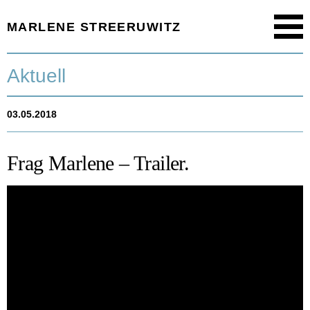
MARLENE STREERUWITZ
Menu
Startseite.
Aktuell
Timeline.
03.05.2018
Werk.
Texte.
Frag Marlene – Trailer.
Aktuell.
Person.